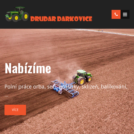
Nabízíme
Polní práce orba, setí, postřiky, sklizeň, balíkování,
...
VÍCE