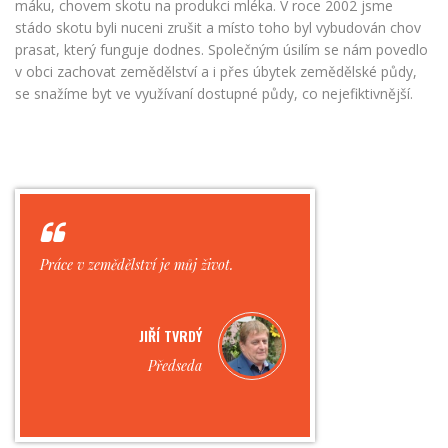
máku, chovem skotu na produkci mléka. V roce 2002 jsme
stádo skotu byli nuceni zrušit a místo toho byl vybudován chov
prasat, který funguje dodnes. Společným úsilím se nám povedlo
v obci zachovat zemědělství a i přes úbytek zemědělské půdy,
se snažíme byt ve využívaní dostupné půdy, co nejefiktivnější.
Práce v zemědělství je můj život.
JIŘÍ TVRDÝ
Předseda