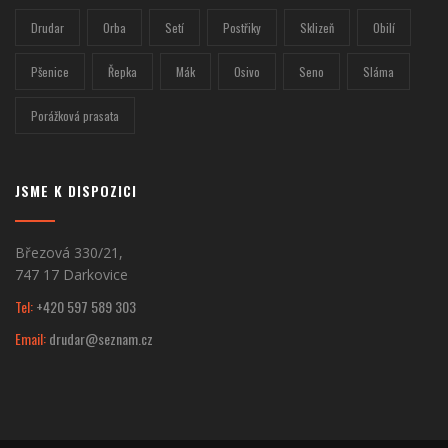
Drudar
Orba
Setí
Postřiky
Sklizeň
Obilí
Pšenice
Řepka
Mák
Osivo
Seno
Sláma
Porážková prasata
JSME K DISPOZICI
Březová 330/21,
747 17 Darkovice
Tel:
+420 597 589 303
Email:
drudar@seznam.cz