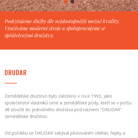
Poskytujeme služby dle nejdostupnější možné kvality.
Využíváme moderní stroje a spolupracujeme se
spřátelenými družstvy.
DRUDAR
Zemědělské družstvo bylo založeno v roce 1993, jako
společenství vlastníků orné a zemědělské půdy, kteří se v počtu
48 sloučili do jednotného družstva pod názvem "DRUDAR"
zemědělské družstvo.
Od počátku se DRUDAR zabýval pěstováním obilnin, řepky a