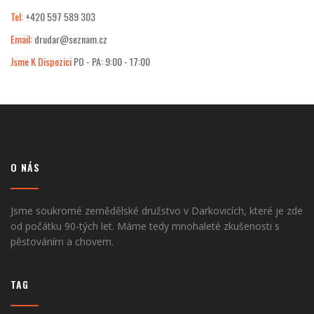
Tel:
+420 597 589 303
Email:
drudar@seznam.cz
Jsme K Dispozici
PO - PA: 9:00 - 17:00
O NÁS
Jsme soukromé zemědělské družstvo v Darkovicích, které je zde
od počátku 90-tých let. Máme tedy mnohaleté zkušenosti s
pěstováním a chovem.
TAG